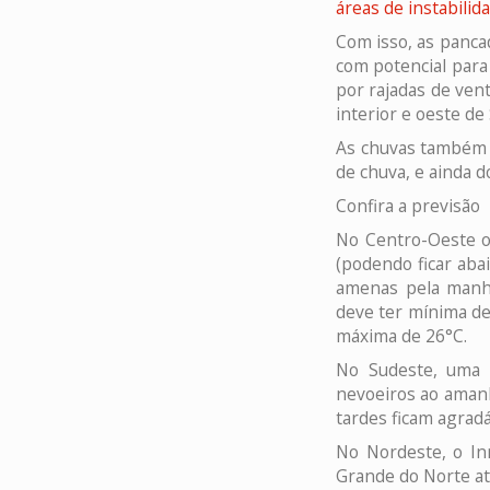
áreas de instabilid
Com isso, as panca
com potencial para
por rajadas de ven
interior e oeste de
As chuvas também d
de chuva, e ainda d
Confira a previsão
No Centro-Oeste o 
(podendo ficar aba
amenas pela manhã
deve ter mínima de
máxima de 26°C.
No Sudeste, uma 
nevoeiros ao amanh
tardes ficam agradá
No Nordeste, o In
Grande do Norte at