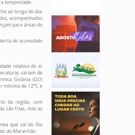
ara tempestade.
ho ao longo do dia,
zados, acompanhados
ançam para áreas do
alerta de acumulado
dade relativa do ar
peraturas variam de
mica. Goiânia (GO)
ar mínima de 12°C e
te da região, com
s são frias, mas as
nea que vai do Rio
tado do Maranhão.