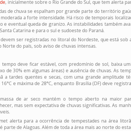
ade
, inicialmente sobre o Rio Grande do Sul, que tem alerta p
das de chuva se espalham por grande parte do território gaúc
 moderada a forte intensidade. Há risco de temporais locali
to e eventual queda de granizo. As instabilidades também av
 Santa Catarina e para o sul e sudoeste do Paraná.
evem ser registradas no litoral do Nordeste, que está sob 
o Norte do país, sob aviso de chuvas intensas.
tempo deve ficar estável, com predomínio de sol, baixa umi
ixo de 30% em algumas áreas) e ausência de chuvas. As tem
 a tardes quentes e secas, com uma grande amplitude tér
 16°C e máxima de 28°C, enquanto Brasília (DF) deve registr
massa de ar seco mantém o tempo aberto na maior par
ecer, mas sem expectativa de chuvas significativas. As manhã
veis.
met alerta para a ocorrência de tempestades na área litorâ
é parte de Alagoas. Além de toda a área mais ao norte do es