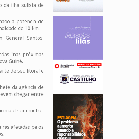
da ilha sulista de
mado a potência do
ndidade de 10 km.
 General Santos,
ondas "nas próximas
Nova Guiné.
te de seu litoral e
chefe da agência de
 devem chegar entre
 acima de um metro,
iras afetadas pelos
s.