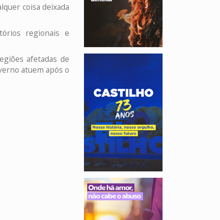
lquer coisa deixada
órios regionais e
egiões afetadas de
overno atuem após o