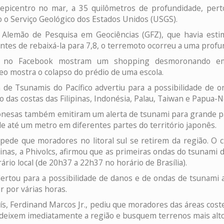
epicentro no mar, a 35 quilômetros de profundidade, perto 
o Serviço Geológico dos Estados Unidos (USGS).
Alemão de Pesquisa em Geociências (GFZ), que havia esti
tes de rebaixá-la para 7,8, o terremoto ocorreu a uma profu
os no Facebook mostram um shopping desmoronando em
eo mostra o colapso do prédio de uma escola.
 de Tsunamis do Pacífico advertiu para a possibilidade de 
o das costas das Filipinas, Indonésia, Palau, Taiwan e Papua-
onesas também emitiram um alerta de tsunami para grande par
e até um metro em diferentes partes do território japonês.
 pede que moradores no litoral sul se retirem da região. O 
ipinas, a Phivolcs, afirmou que as primeiras ondas do tsunami
rio local (de 20h37 a 22h37 no horário de Brasília).
 alertou para a possibilidade de danos e de ondas de tsunami
r por várias horas.
ís, Ferdinand Marcos Jr., pediu que moradores das áreas coste
 deixem imediatamente a região e busquem terrenos mais alto