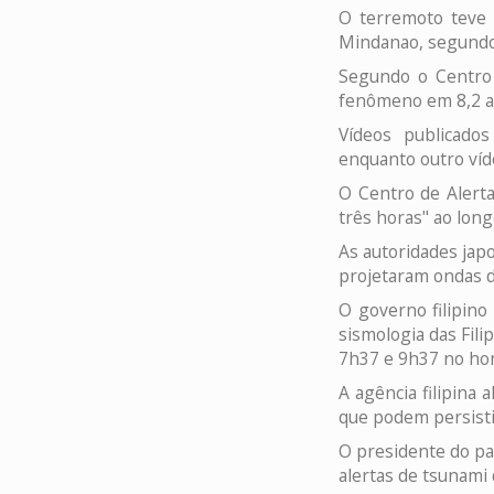
O terremoto teve 
Mindanao, segundo 
Segundo o Centro 
fenômeno em 8,2 an
Vídeos publicad
enquanto outro víd
O Centro de Alerta
três horas" ao long
As autoridades jap
projetaram ondas d
O governo filipino
sismologia das Fil
7h37 e 9h37 no horá
A agência filipina
que podem persisti
O presidente do pa
alertas de tsunami